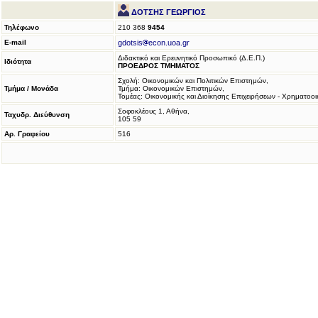
ΔΟΤΣΗΣ ΓΕΩΡΓΙΟΣ
Τηλέφωνο
210 368
9454
E-mail
gdotsis
econ.uoa.gr
Διδακτικό και Ερευνητικό Προσωπικό (Δ.Ε.Π.)
Ιδιότητα
ΠΡΟΕΔΡΟΣ ΤΜΗΜΑΤΟΣ
Σχολή: Οικoνομικών και Πολιτικών Επιστημών,
Τμήμα / Μονάδα
Τμήμα: Οικονομικών Επιστημών,
Τομέας: Οικονομικής και Διοίκησης Επιχειρήσεων - Χρηματοο
Σοφοκλέους 1, Αθήνα,
Ταχυδρ. Διεύθυνση
105 59
Αρ. Γραφείου
516