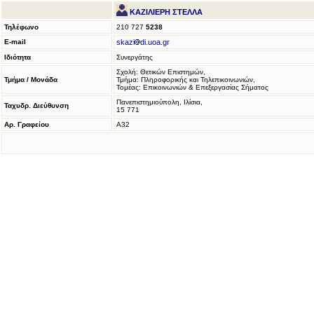
ΚΑΖΙΛΙΕΡΗ ΣΤΕΛΛΑ
Τηλέφωνο
210 727
5238
E-mail
skazi
di.uoa.gr
Ιδιότητα
Συνεργάτης
Σχολή: Θετικών Επιστημών,
Τμήμα / Μονάδα
Τμήμα: Πληροφορικής και Τηλεπικοινωνιών,
Τομέας: Επικοινωνιών & Επεξεργασίας Σήματος
Πανεπιστημιούπολη, Ιλίσια,
Ταχυδρ. Διεύθυνση
15 771
Αρ. Γραφείου
Α32