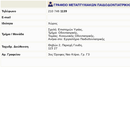
ΓΡΑΦΕΙΟ ΜΕΤΑΠΤΥΧΙΑΚΩΝ ΠΑΙΔΟΔΟΝΤΙΑΤΡΙΚΗ
Τηλέφωνο
210 746
1139
E-mail
Ιδιότητα
Χώρος
Σχολή: Επιστημών Υγείας,
Τμήμα: Οδοντιατρικής,
Τμήμα / Μονάδα
Τομέας: Κοινωνικής Οδοντιατρικής,
Ανήκει στο: Εργαστήριο Παιδοδοντιατρικής
Θηβών 2, Περιοχή Γουδη,
Ταχυδρ. Διεύθυνση
115 27
Αρ. Γραφείου
3ος Όροφος Νεο Κτίριο, Γρ. Γ3