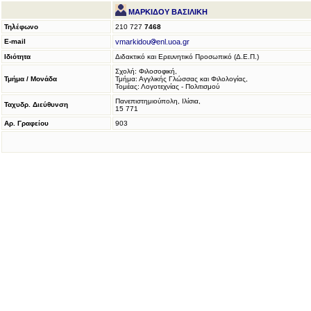
ΜΑΡΚΙΔΟΥ ΒΑΣΙΛΙΚΗ
Τηλέφωνο
210 727
7468
E-mail
vmarkidou
enl.uoa.gr
Ιδιότητα
Διδακτικό και Ερευνητικό Προσωπικό (Δ.Ε.Π.)
Σχολή: Φιλοσοφική,
Τμήμα / Μονάδα
Τμήμα: Αγγλικής Γλώσσας και Φιλολογίας,
Τομέας: Λογοτεχνίας - Πολιτισμού
Πανεπιστημιούπολη, Ιλίσια,
Ταχυδρ. Διεύθυνση
15 771
Αρ. Γραφείου
903