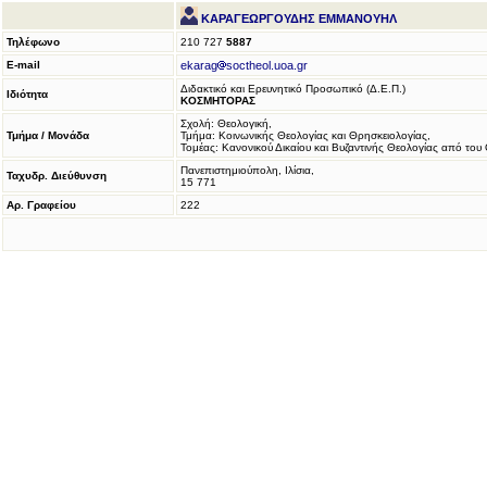
ΚΑΡΑΓΕΩΡΓΟΥΔΗΣ ΕΜΜΑΝΟΥΗΛ
Τηλέφωνο
210 727
5887
E-mail
ekarag
soctheol.uoa.gr
Διδακτικό και Ερευνητικό Προσωπικό (Δ.Ε.Π.)
Ιδιότητα
ΚΟΣΜΗΤΟΡΑΣ
Σχολή: Θεολογική,
Τμήμα / Μονάδα
Τμήμα: Κοινωνικής Θεολογίας και Θρησκειολογίας,
Τομέας: Κανονικού Δικαίου και Βυζαντινής Θεολογίας από του
Πανεπιστημιούπολη, Ιλίσια,
Ταχυδρ. Διεύθυνση
15 771
Αρ. Γραφείου
222