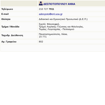
ΔΕΣΠΟΤΟΠΟΥΛΟΥ ΑΝΝΑ
Τηλέφωνο
210 727
7911
E-mail
adespoto
enl.uoa.gr
Ιδιότητα
Διδακτικό και Ερευνητικό Προσωπικό (Δ.Ε.Π.)
Σχολή: Φιλοσοφική,
Τμήμα / Μονάδα
Τμήμα: Αγγλικής Γλώσσας και Φιλολογίας,
Τομέας: Λογοτεχνίας - Πολιτισμού
Πανεπιστημιούπολη, Ιλίσια,
Ταχυδρ. Διεύθυνση
15 771
Αρ. Γραφείου
802