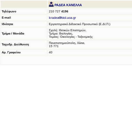
ΡΑΔΕΑ ΚΑΝΕΛΛΑ
Τηλέφωνο
210 727
4196
E-mail
kradea
biol.uoa.gr
Ιδιότητα
Εργαστηριακό Διδακτικό Προσωπικό (Ε.ΔΙ.Π.)
Σχολή: Θετικών Επιστημών,
Τμήμα / Μονάδα
Τμήμα: Βιολογίας,
Τομέας: Οικολογίας - Ταξινομικής
Πανεπιστημιούπολη, Ιλίσια,
Ταχυδρ. Διεύθυνση
15 771
Αρ. Γραφείου
40