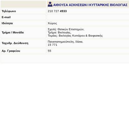
ΑΙΘΟΥΣΑ ΑΣΚΗΣΕΩΝ Ι ΚΥΤΤΑΡΙΚΗΣ ΒΙΟΛΟΓΙΑΣ
Τηλέφωνο
210 727
4933
E-mail
Ιδιότητα
Χώρος
Σχολή: Θετικών Επιστημών,
Τμήμα / Μονάδα
Τμήμα: Βιολογίας,
Τομέας: Βιολογίας Κυττάρου & Βιοφυσικής
Πανεπιστημιούπολη, Ιλίσια,
Ταχυδρ. Διεύθυνση
15 771
Αρ. Γραφείου
55