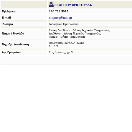
ΓΕΩΡΓΙΟΥ ΧΡΙΣΤΟΥΛΛΑ
Τηλέφωνο
210 727
5989
E-mail
chgeorg
uoa.gr
Ιδιότητα
Διοικητικό Προσωπικό
Γενική Διεύθυνση: Δ/νση Τεχνικών Υπηρεσιών,
Τμήμα / Μονάδα
Διεύθυνση: Δ/νση Τεχνικών Υπηρεσιών,
Τμήμα: Τμήμα Γραμματείας
Πανεπιστημιούπολη, Ιλίσια,
Ταχυδρ. Διεύθυνση
15 771
Αρ. Γραφείου
1ος όροφος, γρ.3