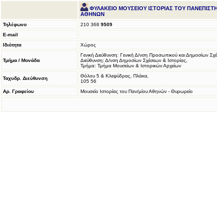
ΦΥΛΑΚΕΙΟ ΜΟΥΣΕΙΟΥ ΙΣΤΟΡΙΑΣ ΤΟΥ ΠΑΝΕΠΙΣΤ
ΑΘΗΝΩΝ
Τηλέφωνο
210 368
9509
E-mail
Ιδιότητα
Χώρος
Γενική Διεύθυνση: Γενική Δ/νση Προσωπικού και Δημοσίων Σχ
Τμήμα / Μονάδα
Διεύθυνση: Δ/νση Δημοσίων Σχέσεων & Ιστορίας,
Τμήμα: Τμήμα Μουσείων & Ιστορικών Αρχείων
Θόλου 5 & Κλεψύδρας, Πλάκα,
Ταχυδρ. Διεύθυνση
105 56
Αρ. Γραφείου
Μουσείο Ιστορίας του Παν/μίου Αθηνών - Θυρωρείο