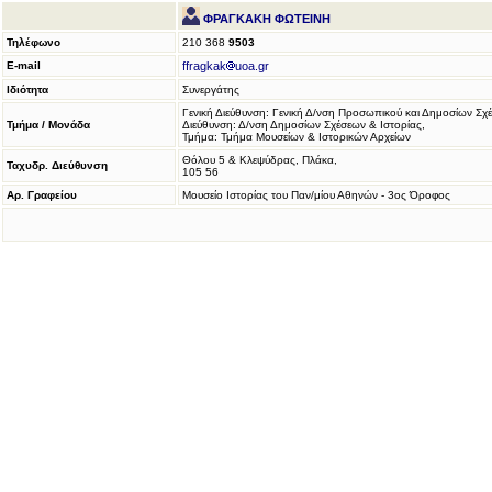
ΦΡΑΓΚΑΚΗ ΦΩΤΕΙΝΗ
Τηλέφωνο
210 368
9503
E-mail
ffragkak
uoa.gr
Ιδιότητα
Συνεργάτης
Γενική Διεύθυνση: Γενική Δ/νση Προσωπικού και Δημοσίων Σχ
Τμήμα / Μονάδα
Διεύθυνση: Δ/νση Δημοσίων Σχέσεων & Ιστορίας,
Τμήμα: Τμήμα Μουσείων & Ιστορικών Αρχείων
Θόλου 5 & Κλεψύδρας, Πλάκα,
Ταχυδρ. Διεύθυνση
105 56
Αρ. Γραφείου
Μουσείο Ιστορίας του Παν/μίου Αθηνών - 3ος Όροφος