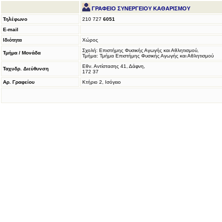
ΓΡΑΦΕΙΟ ΣΥΝΕΡΓΕΙΟΥ ΚΑΘΑΡΙΣΜΟΥ
Τηλέφωνο
210 727
6051
E-mail
Ιδιότητα
Χώρος
Σχολή: Επιστήμης Φυσικής Αγωγής και Αθλητισμού,
Τμήμα / Μονάδα
Τμήμα: Τμήμα Επιστήμης Φυσικής Αγωγής και Αθλητισμού
Εθν. Αντίστασης 41, Δάφνη,
Ταχυδρ. Διεύθυνση
172 37
Αρ. Γραφείου
Κτήριο 2, Ισόγειο