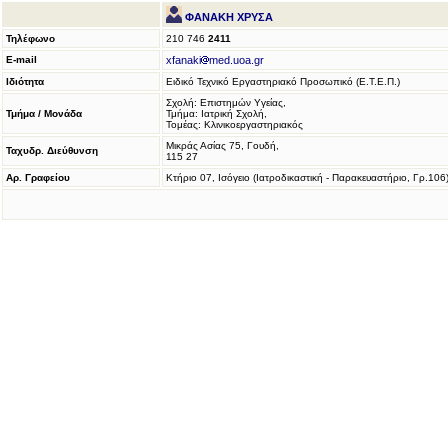
ΦΑΝΑΚΗ ΧΡΥΣΑ
Τηλέφωνο
210 746
2411
E-mail
xfanaki
med.uoa.gr
Ιδιότητα
Ειδικό Τεχνικό Εργαστηριακό Προσωπικό (Ε.Τ.Ε.Π.)
Σχολή: Επιστημών Υγείας,
Τμήμα / Μονάδα
Τμήμα: Ιατρική Σχολή,
Τομέας: Κλινικοεργαστηριακός
Μικράς Ασίας 75, Γουδή,
Ταχυδρ. Διεύθυνση
115 27
Αρ. Γραφείου
Κτήριο 07, Ισόγειο (Ιατροδικαστική - Παρακευαστήριο, Γρ.106