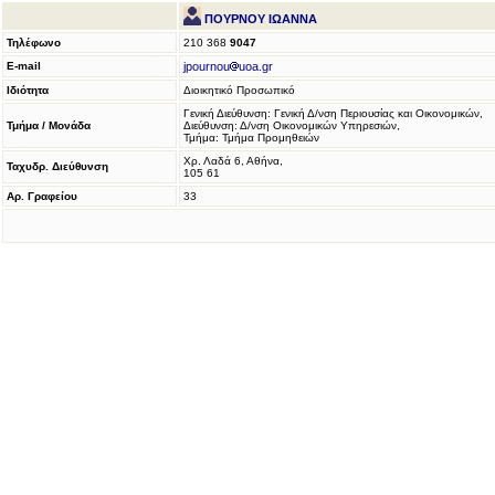
ΠΟΥΡΝΟΥ ΙΩΑΝΝΑ
Τηλέφωνο
210 368
9047
E-mail
jpournou
uoa.gr
Ιδιότητα
Διοικητικό Προσωπικό
Γενική Διεύθυνση: Γενική Δ/νση Περιουσίας και Οικονομικών,
Τμήμα / Μονάδα
Διεύθυνση: Δ/νση Οικονομικών Υπηρεσιών,
Τμήμα: Τμήμα Προμηθειών
Χρ. Λαδά 6, Αθήνα,
Ταχυδρ. Διεύθυνση
105 61
Αρ. Γραφείου
33