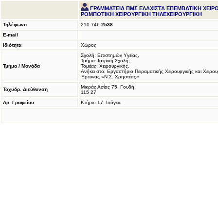
ΓΡΑΜΜΑΤΕΙΑ ΠΜΣ ΕΛΑΧΙΣΤΑ ΕΠΕΜΒΑΤΙΚΗ ΧΕΙΡΟ
ΡΟΜΠΟΤΙΚΗ ΧΕΙΡΟΥΡΓΙΚΗ ΤΗΛΕΧΕΙΡΟΥΡΓΙΚΗ
Τηλέφωνο
210 746
2538
E-mail
Ιδιότητα
Χώρος
Σχολή: Επιστημών Υγείας,
Τμήμα: Ιατρική Σχολή,
Τμήμα / Μονάδα
Τομέας: Χειρουργικής,
Ανήκει στο: Εργαστήριο Πειραματικής Χειρουργικής και Χειρου
Έρευνας «Ν.Σ. Χρηστέας»
Μικράς Ασίας 75, Γουδή,
Ταχυδρ. Διεύθυνση
115 27
Αρ. Γραφείου
Κτήριο 17, Ισόγειο