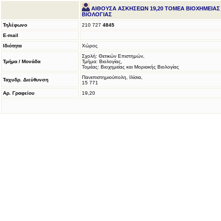
ΑΙΘΟΥΣΑ ΑΣΚΗΣΕΩΝ 19,20 ΤΟΜΕΑ ΒΙΟΧΗΜΕΙΑΣ
ΒΙΟΛΟΓΙΑΣ
Τηλέφωνο
210 727
4845
E-mail
Ιδιότητα
Χώρος
Σχολή: Θετικών Επιστημών,
Τμήμα / Μονάδα
Τμήμα: Βιολογίας,
Τομέας: Βιοχημείας και Μοριακής Βιολογίας
Πανεπιστημιούπολη, Ιλίσια,
Ταχυδρ. Διεύθυνση
15 771
Αρ. Γραφείου
19,20