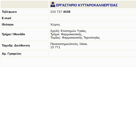
ΕΡΓΑΣΤΗΡΙΟ ΚΥΤΤΑΡΟΚΑΛΛΙΕΡΓΕΙΑΣ
Τηλέφωνο
210 727
4038
E-mail
Ιδιότητα
Χώρος
Σχολή: Επιστημών Υγείας,
Τμήμα / Μονάδα
Τμήμα: Φαρμακευτικής,
Τομέας: Φαρμακευτικής Τεχνολογίας
Πανεπιστημιούπολη, Ιλίσια,
Ταχυδρ. Διεύθυνση
15 771
Αρ. Γραφείου