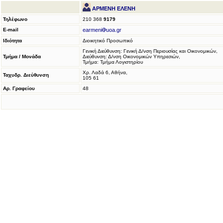
ΑΡΜΕΝΗ ΕΛΕΝΗ
Τηλέφωνο
210 368
9179
E-mail
earmeni
uoa.gr
Ιδιότητα
Διοικητικό Προσωπικό
Γενική Διεύθυνση: Γενική Δ/νση Περιουσίας και Οικονομικών,
Τμήμα / Μονάδα
Διεύθυνση: Δ/νση Οικονομικών Υπηρεσιών,
Τμήμα: Τμήμα Λογιστηρίου
Χρ. Λαδά 6, Αθήνα,
Ταχυδρ. Διεύθυνση
105 61
Αρ. Γραφείου
48