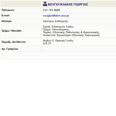
ΒΟΥΓΙΟΥΚΛΑΚΗΣ ΓΕΩΡΓΙΟΣ
Τηλέφωνο
210 746
1123
E-mail
vouglou
dent.uoa.gr
Ιδιότητα
Ομότιμος Καθηγητής
Σχολή: Επιστημών Υγείας,
Τμήμα: Οδοντιατρικής,
Τμήμα / Μονάδα
Τομέας: Οδοντικής Παθολογίας & Θεραπευτικής,
Ανήκει στο: Εργαστήριο Οδοντικής Χειρουργικής
Θηβών 2, Περιοχή Γουδη,
Ταχυδρ. Διεύθυνση
115 27
Αρ. Γραφείου