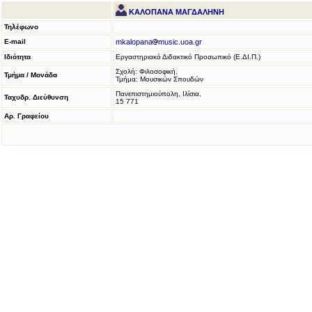
ΚΑΛΟΠΑΝΑ ΜΑΓΔΑΛΗΝΗ
Τηλέφωνο
E-mail
mkalopana
music.uoa.gr
Ιδιότητα
Εργαστηριακό Διδακτικό Προσωπικό (Ε.ΔΙ.Π.)
Σχολή: Φιλοσοφική,
Τμήμα / Μονάδα
Τμήμα: Μουσικών Σπουδών
Πανεπιστημιούπολη, Ιλίσια,
Ταχυδρ. Διεύθυνση
15 771
Αρ. Γραφείου