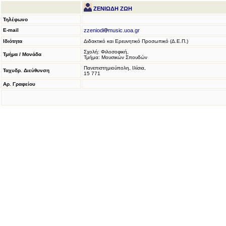
ΖΕΝΙΩΔΗ ΖΩΗ
Τηλέφωνο
E-mail
zzeniodi
music.uoa.gr
Ιδιότητα
Διδακτικό και Ερευνητικό Προσωπικό (Δ.Ε.Π.)
Σχολή: Φιλοσοφική,
Τμήμα / Μονάδα
Τμήμα: Μουσικών Σπουδών
Πανεπιστημιούπολη, Ιλίσια,
Ταχυδρ. Διεύθυνση
15 771
Αρ. Γραφείου