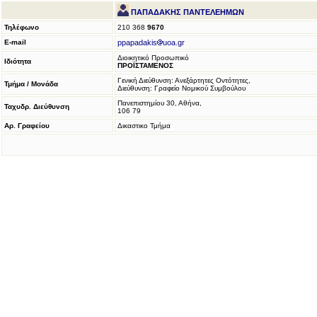
ΠΑΠΑΔΑΚΗΣ ΠΑΝΤΕΛΕΗΜΩΝ
Τηλέφωνο
210 368
9670
E-mail
ppapadakis
uoa.gr
Διοικητικό Προσωπικό
Ιδιότητα
ΠΡΟΪΣΤΑΜΕΝΟΣ
Γενική Διεύθυνση: Ανεξάρτητες Οντότητες,
Τμήμα / Μονάδα
Διεύθυνση: Γραφείο Νομικού Συμβούλου
Πανεπιστημίου 30, Αθήνα,
Ταχυδρ. Διεύθυνση
106 79
Αρ. Γραφείου
Δικαστικο Τμήμα