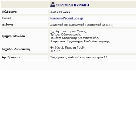
ΣΕΡΕΜΙΔΗ ΚΥΡΙΑΚΗ
Τηλέφωνο
210 746
1320
E-mail
kseremid
dent.uoa.gr
Ιδιότητα
Διδακτικό και Ερευνητικό Προσωπικό (Δ.Ε.Π.)
Σχολή: Επιστημών Υγείας,
Τμήμα: Οδοντιατρικής,
Τμήμα / Μονάδα
Τομέας: Κοινωνικής Οδοντιατρικής,
Ανήκει στο: Εργαστήριο Παιδοδοντιατρικής
Θηβών 2, Περιοχή Γουδη,
Ταχυδρ. Διεύθυνση
115 27
Αρ. Γραφείου
5ος όροφος παλαιού κτηρίου, γραφείο 14