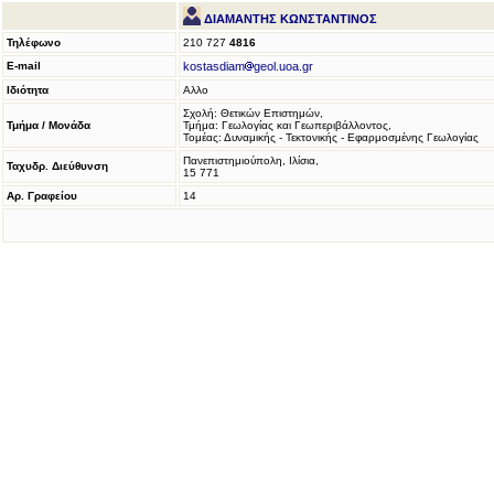
ΔΙΑΜΑΝΤΗΣ ΚΩΝΣΤΑΝΤΙΝΟΣ
Τηλέφωνο
210 727
4816
E-mail
kostasdiam
geol.uoa.gr
Ιδιότητα
Αλλο
Σχολή: Θετικών Επιστημών,
Τμήμα / Μονάδα
Τμήμα: Γεωλογίας και Γεωπεριβάλλοντος,
Τομέας: Δυναμικής - Τεκτονικής - Εφαρμοσμένης Γεωλογίας
Πανεπιστημιούπολη, Ιλίσια,
Ταχυδρ. Διεύθυνση
15 771
Αρ. Γραφείου
14