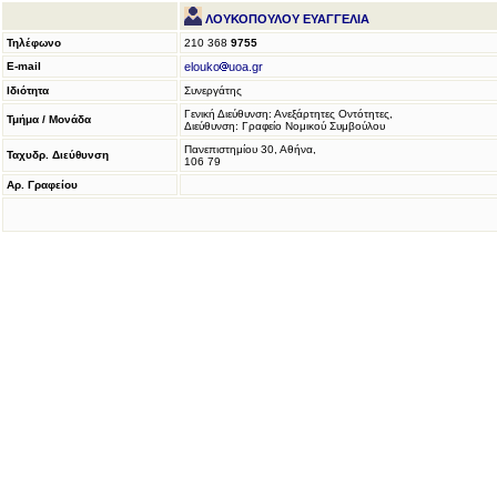
ΛΟΥΚΟΠΟΥΛΟΥ ΕΥΑΓΓΕΛΙΑ
Τηλέφωνο
210 368
9755
E-mail
elouko
uoa.gr
Ιδιότητα
Συνεργάτης
Γενική Διεύθυνση: Ανεξάρτητες Οντότητες,
Τμήμα / Μονάδα
Διεύθυνση: Γραφείο Νομικού Συμβούλου
Πανεπιστημίου 30, Αθήνα,
Ταχυδρ. Διεύθυνση
106 79
Αρ. Γραφείου