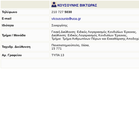
ΚΟΥΣΟΥΝΗΣ ΒΙΚΤΩΡΑΣ
Τηλέφωνο
210 727
5030
E-mail
vkousounis
uoa.gr
Ιδιότητα
Συνεργάτης
Γενική Διεύθυνση: Ειδικός Λογαριασμός Κονδυλίων Έρευνας,
Τμήμα / Μονάδα
Διεύθυνση: Ειδικός Λογαριασμός Κονδυλίων Έρευνας,
Τμήμα: Τμήμα Ανθρωπίνων Πόρων και Εκκαθάρισης Αποδοχ
Πανεπιστημιούπολη, Ιλίσια,
Ταχυδρ. Διεύθυνση
15 771
Αρ. Γραφείου
ΤΥΠΑ 13