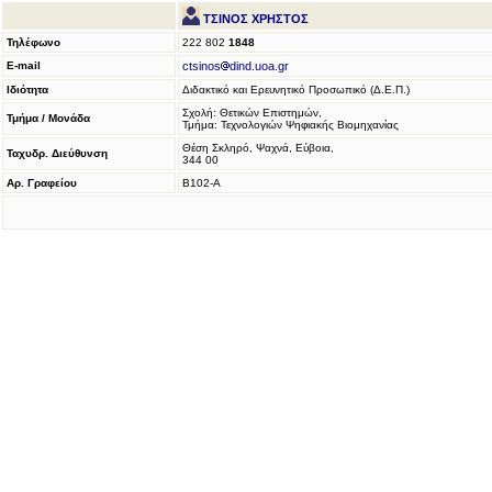
ΤΣΙΝΟΣ ΧΡΗΣΤΟΣ
Τηλέφωνο
222 802
1848
E-mail
ctsinos
dind.uoa.gr
Ιδιότητα
Διδακτικό και Ερευνητικό Προσωπικό (Δ.Ε.Π.)
Σχολή: Θετικών Επιστημών,
Τμήμα / Μονάδα
Τμήμα: Τεχνολογιών Ψηφιακής Βιομηχανίας
Θέση Σκληρό, Ψαχνά, Εύβοια,
Ταχυδρ. Διεύθυνση
344 00
Αρ. Γραφείου
Β102-Α