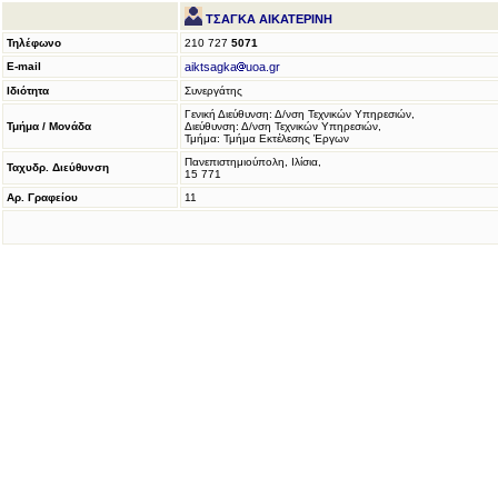
ΤΣΑΓΚΑ ΑΙΚΑΤΕΡΙΝΗ
Τηλέφωνο
210 727
5071
E-mail
aiktsagka
uoa.gr
Ιδιότητα
Συνεργάτης
Γενική Διεύθυνση: Δ/νση Τεχνικών Υπηρεσιών,
Τμήμα / Μονάδα
Διεύθυνση: Δ/νση Τεχνικών Υπηρεσιών,
Τμήμα: Τμήμα Εκτέλεσης Έργων
Πανεπιστημιούπολη, Ιλίσια,
Ταχυδρ. Διεύθυνση
15 771
Αρ. Γραφείου
11