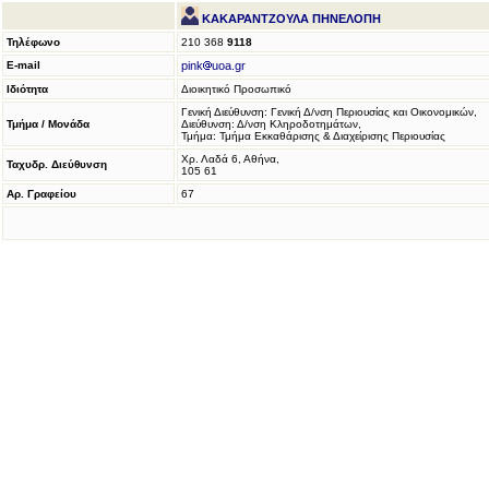
ΚΑΚΑΡΑΝΤΖΟΥΛΑ ΠΗΝΕΛΟΠΗ
Τηλέφωνο
210 368
9118
E-mail
pink
uoa.gr
Ιδιότητα
Διοικητικό Προσωπικό
Γενική Διεύθυνση: Γενική Δ/νση Περιουσίας και Οικονομικών,
Τμήμα / Μονάδα
Διεύθυνση: Δ/νση Κληροδοτημάτων,
Τμήμα: Τμήμα Εκκαθάρισης & Διαχείρισης Περιουσίας
Χρ. Λαδά 6, Αθήνα,
Ταχυδρ. Διεύθυνση
105 61
Αρ. Γραφείου
67