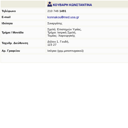
ΚΟΥΒΑΡΗ ΚΩΝΣΤΑΝΤΙΝΑ
Τηλέφωνο
210 746
1491
E-mail
konnakou
med.uoa.gr
Ιδιότητα
Συνεργάτης
Σχολή: Επιστημών Υγείας,
Τμήμα / Μονάδα
Τμήμα: Ιατρική Σχολή,
Τομέας: Χειρουργικής
Δήλου 1, Γουδή,
Ταχυδρ. Διεύθυνση
115 27
Αρ. Γραφείου
Ισόγειο (γρμ.μεταπτυχιακού)