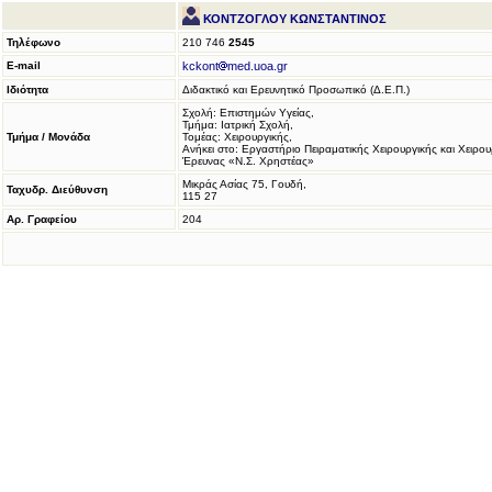
ΚΟΝΤΖΟΓΛΟΥ ΚΩΝΣΤΑΝΤΙΝΟΣ
Τηλέφωνο
210 746
2545
E-mail
kckont
med.uoa.gr
Ιδιότητα
Διδακτικό και Ερευνητικό Προσωπικό (Δ.Ε.Π.)
Σχολή: Επιστημών Υγείας,
Τμήμα: Ιατρική Σχολή,
Τμήμα / Μονάδα
Τομέας: Χειρουργικής,
Ανήκει στο: Εργαστήριο Πειραματικής Χειρουργικής και Χειρου
Έρευνας «Ν.Σ. Χρηστέας»
Μικράς Ασίας 75, Γουδή,
Ταχυδρ. Διεύθυνση
115 27
Αρ. Γραφείου
204