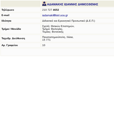
ΑΔΑΜΑΚΗΣ ΙΩΑΝΝΗΣ ΔΗΜΟΣΘΕΝΗΣ
Τηλέφωνο
210 727
4652
E-mail
iadamaki
biol.uoa.gr
Ιδιότητα
Διδακτικό και Ερευνητικό Προσωπικό (Δ.Ε.Π.)
Σχολή: Θετικών Επιστημών,
Τμήμα / Μονάδα
Τμήμα: Βιολογίας,
Τομέας: Βοτανικής
Πανεπιστημιούπολη, Ιλίσια,
Ταχυδρ. Διεύθυνση
15 771
Αρ. Γραφείου
10