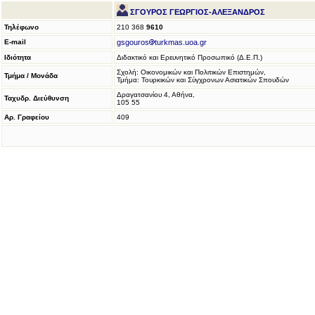
ΣΓΟΥΡΟΣ ΓΕΩΡΓΙΟΣ-ΑΛΕΞΑΝΔΡΟΣ
Τηλέφωνο
210 368
9610
E-mail
gsgouros
turkmas.uoa.gr
Ιδιότητα
Διδακτικό και Ερευνητικό Προσωπικό (Δ.Ε.Π.)
Σχολή: Οικoνομικών και Πολιτικών Επιστημών,
Τμήμα / Μονάδα
Τμήμα: Τουρκικών και Σύγχρονων Ασιατικών Σπουδών
Δραγατσανίου 4, Αθήνα,
Ταχυδρ. Διεύθυνση
105 55
Αρ. Γραφείου
409