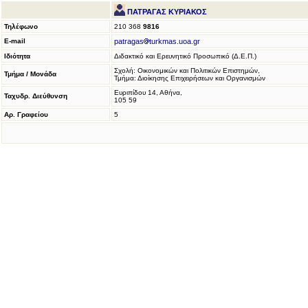
ΠΑΤΡΑΓΑΣ ΚΥΡΙΑΚΟΣ
Τηλέφωνο
210 368
9816
E-mail
patragas
turkmas.uoa.gr
Ιδιότητα
Διδακτικό και Ερευνητικό Προσωπικό (Δ.Ε.Π.)
Σχολή: Οικoνομικών και Πολιτικών Επιστημών,
Τμήμα / Μονάδα
Τμήμα: Διοίκησης Επιχειρήσεων και Οργανισμών
Ευριπίδου 14, Αθήνα,
Ταχυδρ. Διεύθυνση
105 59
Αρ. Γραφείου
5