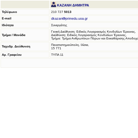
ΚΑΖΑΝΗ ΔΗΜΗΤΡΑ
Τηλέφωνο
210 727
5013
E-mail
dkazani
primedu.uoa.gr
Ιδιότητα
Συνεργάτης
Γενική Διεύθυνση: Ειδικός Λογαριασμός Κονδυλίων Έρευνας,
Τμήμα / Μονάδα
Διεύθυνση: Ειδικός Λογαριασμός Κονδυλίων Έρευνας,
Τμήμα: Τμήμα Ανθρωπίνων Πόρων και Εκκαθάρισης Αποδοχ
Πανεπιστημιούπολη, Ιλίσια,
Ταχυδρ. Διεύθυνση
15 771
Αρ. Γραφείου
ΤΥΠΑ 11