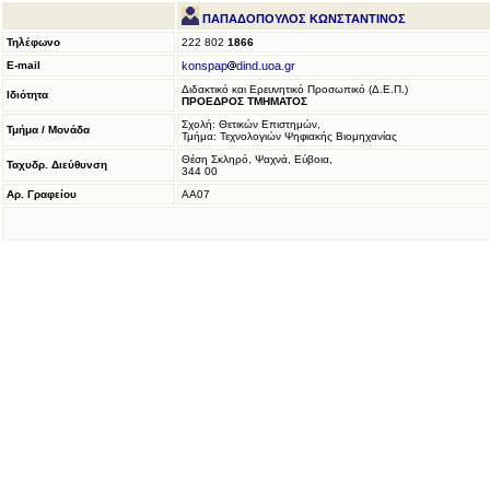
ΠΑΠΑΔΟΠΟΥΛΟΣ ΚΩΝΣΤΑΝΤΙΝΟΣ
Τηλέφωνο
222 802
1866
E-mail
konspap
dind.uoa.gr
Διδακτικό και Ερευνητικό Προσωπικό (Δ.Ε.Π.)
Ιδιότητα
ΠΡΟΕΔΡΟΣ ΤΜΗΜΑΤΟΣ
Σχολή: Θετικών Επιστημών,
Τμήμα / Μονάδα
Τμήμα: Τεχνολογιών Ψηφιακής Βιομηχανίας
Θέση Σκληρό, Ψαχνά, Εύβοια,
Ταχυδρ. Διεύθυνση
344 00
Αρ. Γραφείου
ΑΑ07