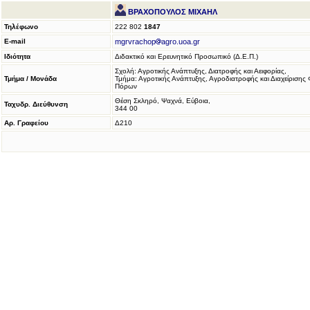
ΒΡΑΧΟΠΟΥΛΟΣ ΜΙΧΑΗΛ
Τηλέφωνο
222 802
1847
E-mail
mgrvrachop
agro.uoa.gr
Ιδιότητα
Διδακτικό και Ερευνητικό Προσωπικό (Δ.Ε.Π.)
Σχολή: Αγροτικής Ανάπτυξης, Διατροφής και Αειφορίας,
Τμήμα / Μονάδα
Τμήμα: Αγροτικής Ανάπτυξης, Αγροδιατροφής και Διαχείρισης
Πόρων
Θέση Σκληρό, Ψαχνά, Εύβοια,
Ταχυδρ. Διεύθυνση
344 00
Αρ. Γραφείου
Δ210