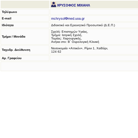
ΧΡΥΣΟΦΟΣ ΜΙΧΑΗΛ
Τηλέφωνο
E-mail
mchrysof
med.uoa.gr
Ιδιότητα
Διδακτικό και Ερευνητικό Προσωπικό (Δ.Ε.Π.)
Σχολή: Επιστημών Υγείας,
Τμήμα: Ιατρική Σχολή,
Τμήμα / Μονάδα
Τομέας: Χειρουργικής,
Ανήκει στο: Β´ Ουρολογική Κλινική
Νοσοκομείο «Αττικόν», Ρίμινι 1, Χαϊδάρι,
Ταχυδρ. Διεύθυνση
124 62
Αρ. Γραφείου