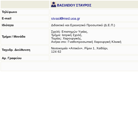
ΒΑΣΙΛΕΙΟΥ ΣΤΑΥΡΟΣ
Τηλέφωνο
E-mail
stvasil
med.uoa.gr
Ιδιότητα
Διδακτικό και Ερευνητικό Προσωπικό (Δ.Ε.Π.)
Σχολή: Επιστημών Υγείας,
Τμήμα: Ιατρική Σχολή,
Τμήμα / Μονάδα
Τομέας: Χειρουργικής,
Ανήκει στο: Γναθοπροσωπική Χειρουργική Κλινική
Νοσοκομείο «Αττικόν», Ρίμινι 1, Χαϊδάρι,
Ταχυδρ. Διεύθυνση
124 62
Αρ. Γραφείου