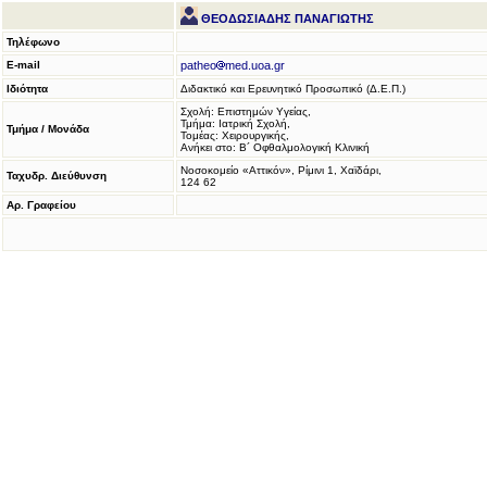
ΘΕΟΔΩΣΙΑΔΗΣ ΠΑΝΑΓΙΩΤΗΣ
Τηλέφωνο
E-mail
patheo
med.uoa.gr
Ιδιότητα
Διδακτικό και Ερευνητικό Προσωπικό (Δ.Ε.Π.)
Σχολή: Επιστημών Υγείας,
Τμήμα: Ιατρική Σχολή,
Τμήμα / Μονάδα
Τομέας: Χειρουργικής,
Ανήκει στο: Β´ Οφθαλμολογική Κλινική
Νοσοκομείο «Αττικόν», Ρίμινι 1, Χαϊδάρι,
Ταχυδρ. Διεύθυνση
124 62
Αρ. Γραφείου