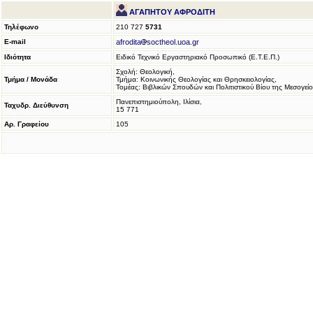
ΑΓΑΠΗΤΟΥ ΑΦΡΟΔΙΤΗ
Τηλέφωνο
210 727
5731
E-mail
afrodita
soctheol.uoa.gr
Ιδιότητα
Ειδικό Τεχνικό Εργαστηριακό Προσωπικό (Ε.Τ.Ε.Π.)
Σχολή: Θεολογική,
Τμήμα / Μονάδα
Τμήμα: Κοινωνικής Θεολογίας και Θρησκειολογίας,
Τομέας: Βιβλικών Σπουδών και Πολιτιστικού Βίου της Μεσογεί
Πανεπιστημιούπολη, Ιλίσια,
Ταχυδρ. Διεύθυνση
15 771
Αρ. Γραφείου
105