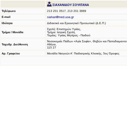
ΣΙΑΧΑΝΙΔΟΥ ΣΟΥΛΤΑΝΑ
Τηλέφωνο
213 201 3517, 213 201 3889
E-mail
siahan
med.uoa.gr
Ιδιότητα
Διδακτικό και Ερευνητικό Προσωπικό (Δ.Ε.Π.)
Σχολή: Επιστημών Υγείας,
Τμήμα / Μονάδα
Τμήμα: Ιατρική Σχολή,
Τομέας: Υγείας Μητέρας - Παιδιού
Νοσοκομείο Παίδων «Αγία Σοφία», Θηβών και Παπαδιαμαντο
Ταχυδρ. Διεύθυνση
Αθήνα,
115 27
Αρ. Γραφείου
Μονάδα Νεογνών Α΄ Παιδιατρικής Κλινικής, 5ος Όροφος