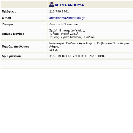
ΚΟΣΜΑ ΑΝΘΟΥΛΑ
Τηλέφωνο
210 746 7461
E-mail
anthikosma
med.uoa.gr
Ιδιότητα
Διοικητικό Προσωπικό
Σχολή: Επιστημών Υγείας,
Τμήμα / Μονάδα
Τμήμα: Ιατρική Σχολή,
Τομέας: Υγείας Μητέρας - Παιδιού
Νοσοκομείο Παίδων «Αγία Σοφία», Θηβών και Παπαδιαμαντο
Ταχυδρ. Διεύθυνση
Αθήνα,
115 27
Αρ. Γραφείου
ΧΩΡΕΜΕΙΟ ΕΡΕΥΝΗΤΙΚΟ ΕΡΓΑΣΤΗΡΙΟ