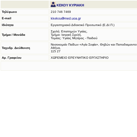
ΚΕΚΟΥ ΚΥΡΙΑΚΗ
Τηλέφωνο
210 746 7469
E-mail
kkekou
med.uoa.gr
Ιδιότητα
Εργαστηριακό Διδακτικό Προσωπικό (Ε.ΔΙ.Π.)
Σχολή: Επιστημών Υγείας,
Τμήμα / Μονάδα
Τμήμα: Ιατρική Σχολή,
Τομέας: Υγείας Μητέρας - Παιδιού
Νοσοκομείο Παίδων «Αγία Σοφία», Θηβών και Παπαδιαμαντο
Ταχυδρ. Διεύθυνση
Αθήνα,
115 27
Αρ. Γραφείου
ΧΩΡΕΜΕΙΟ ΕΡΕΥΝΗΤΙΚΟ ΕΡΓΑΣΤΗΡΙΟ