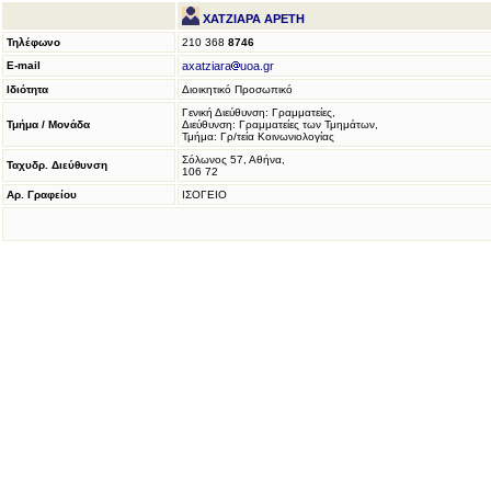
ΧΑΤΖΙΑΡΑ ΑΡΕΤΗ
Τηλέφωνο
210 368
8746
E-mail
axatziara
uoa.gr
Ιδιότητα
Διοικητικό Προσωπικό
Γενική Διεύθυνση: Γραμματείες,
Τμήμα / Μονάδα
Διεύθυνση: Γραμματείες των Τμημάτων,
Τμήμα: Γρ/τεία Κοινωνιολογίας
Σόλωνος 57, Αθήνα,
Ταχυδρ. Διεύθυνση
106 72
Αρ. Γραφείου
ΙΣΟΓΕΙΟ