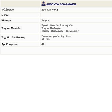
ΑΙΘΟΥΣΑ ΔΟΛΑΨΑΚΗ
Τηλέφωνο
210 727
4042
E-mail
Ιδιότητα
Χώρος
Σχολή: Θετικών Επιστημών,
Τμήμα / Μονάδα
Τμήμα: Βιολογίας,
Τομέας: Οικολογίας - Ταξινομικής
Πανεπιστημιούπολη, Ιλίσια,
Ταχυδρ. Διεύθυνση
15 771
Αρ. Γραφείου
42