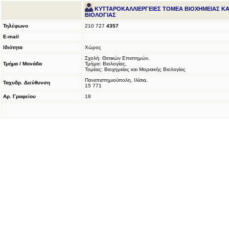
ΚΥΤΤΑΡΟΚΑΛΛΙΕΡΓΕΙΕΣ ΤΟΜΕΑ ΒΙΟΧΗΜΕΙΑΣ ΚΑ
ΒΙΟΛΟΓΙΑΣ
Τηλέφωνο
210 727
4357
E-mail
Ιδιότητα
Χώρος
Σχολή: Θετικών Επιστημών,
Τμήμα / Μονάδα
Τμήμα: Βιολογίας,
Τομέας: Βιοχημείας και Μοριακής Βιολογίας
Πανεπιστημιούπολη, Ιλίσια,
Ταχυδρ. Διεύθυνση
15 771
Αρ. Γραφείου
18