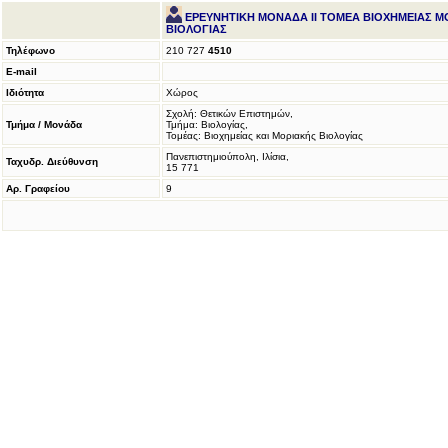
ΕΡΕΥΝΗΤΙΚΗ ΜΟΝΑΔΑ ΙΙ ΤΟΜΕΑ ΒΙΟΧΗΜΕΙΑΣ Μ
ΒΙΟΛΟΓΙΑΣ
Τηλέφωνο
210 727
4510
E-mail
Ιδιότητα
Χώρος
Σχολή: Θετικών Επιστημών,
Τμήμα / Μονάδα
Τμήμα: Βιολογίας,
Τομέας: Βιοχημείας και Μοριακής Βιολογίας
Πανεπιστημιούπολη, Ιλίσια,
Ταχυδρ. Διεύθυνση
15 771
Αρ. Γραφείου
9