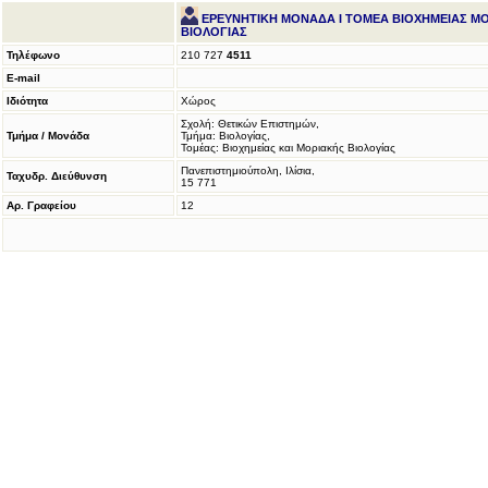
ΕΡΕΥΝΗΤΙΚΗ ΜΟΝΑΔΑ Ι ΤΟΜΕΑ ΒΙΟΧΗΜΕΙΑΣ Μ
ΒΙΟΛΟΓΙΑΣ
Τηλέφωνο
210 727
4511
E-mail
Ιδιότητα
Χώρος
Σχολή: Θετικών Επιστημών,
Τμήμα / Μονάδα
Τμήμα: Βιολογίας,
Τομέας: Βιοχημείας και Μοριακής Βιολογίας
Πανεπιστημιούπολη, Ιλίσια,
Ταχυδρ. Διεύθυνση
15 771
Αρ. Γραφείου
12