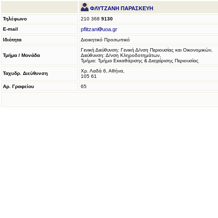
ΦΛΥΤΖΑΝΗ ΠΑΡΑΣΚΕΥΗ
Τηλέφωνο
210 368
9130
E-mail
pflitzani
uoa.gr
Ιδιότητα
Διοικητικό Προσωπικό
Γενική Διεύθυνση: Γενική Δ/νση Περιουσίας και Οικονομικών,
Τμήμα / Μονάδα
Διεύθυνση: Δ/νση Κληροδοτημάτων,
Τμήμα: Τμήμα Εκκαθάρισης & Διαχείρισης Περιουσίας
Χρ. Λαδά 6, Αθήνα,
Ταχυδρ. Διεύθυνση
105 61
Αρ. Γραφείου
65